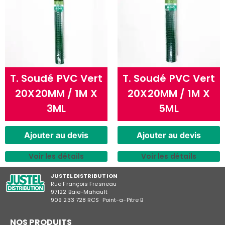
T. Soudé PVC Vert
T. Soudé PVC Vert
20X20MM / 1M X
20X20MM / 1M X
3ML
5ML
Ajouter au devis
Ajouter au devis
Voir les détails
Voir les détails
JUSTEL DISTRIBUTION
Rue François Fresneau
97122 Baie-Mahault
909 233 728 RCS Point-a-Pitre B
NOS PRODUITS