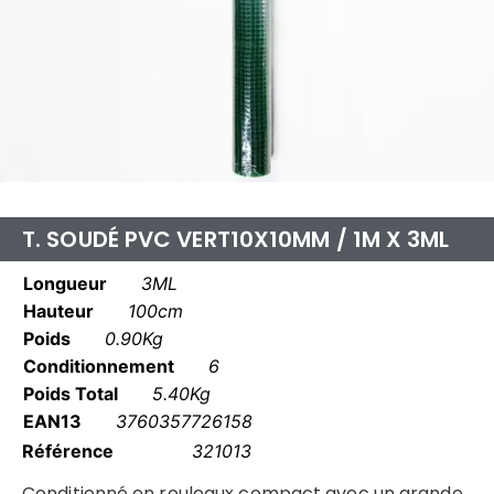
T. SOUDÉ PVC VERT10X10MM / 1M X 3ML
Longueur
3ML
Hauteur
100cm
Poids
0.90Kg
Conditionnement
6
Poids Total
5.40Kg
EAN13
3760357726158
Référence
321013
Conditionné en rouleaux compact avec un grande