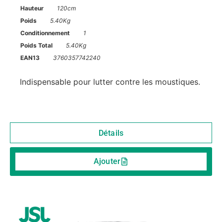
Hauteur
120cm
Poids
5.40Kg
Conditionnement
1
Poids Total
5.40Kg
EAN13
3760357742240
Indispensable pour lutter contre les moustiques.
Détails
Ajouter