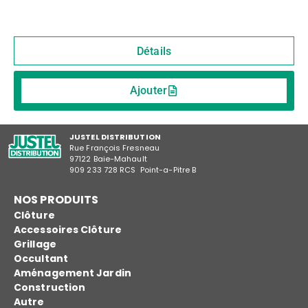
Détails
Ajouter
JUSTEL DISTRIBUTION
Rue François Fresneau
97122 Baie-Mahault
909 233 728 RCS Point-a-Pitre B
NOS PRODUITS
Clôture
Accessoires Clôture
Grillage
Occultant
Aménagement Jardin
Construction
Autre