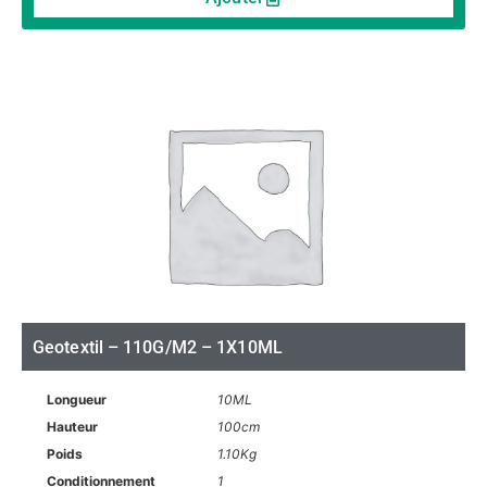
Geotextil – 110G/M2 – 1X10ML
Longueur
10ML
Hauteur
100cm
Poids
1.10Kg
Conditionnement
1