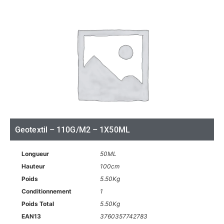
Geotextil – 110G/M2 – 1X50ML
Longueur
50ML
Hauteur
100cm
Poids
5.50Kg
Conditionnement
1
Poids Total
5.50Kg
EAN13
3760357742783