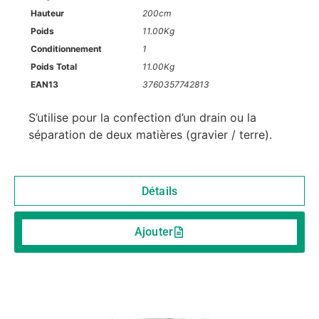
Hauteur
200cm
Poids
11.00Kg
Conditionnement
1
Poids Total
11.00Kg
EAN13
3760357742813
S’utilise pour la confection d’un drain ou la
séparation de deux matières (gravier / terre).
Détails
Ajouter