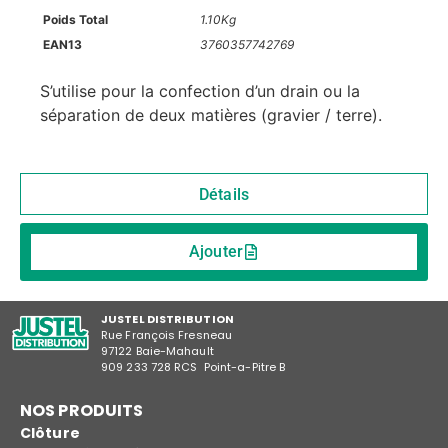
Poids Total
1.10Kg
EAN13
3760357742769
S’utilise pour la confection d’un drain ou la
séparation de deux matières (gravier / terre).
Détails
Ajouter
JUSTEL DISTRIBUTION
Rue François Fresneau
97122 Baie-Mahault
909 233 728 RCS Point-a-Pitre B
NOS PRODUITS
Clôture