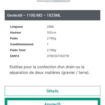
Geotextil – 110G/M2 – 1X25ML
Longueur
25ML
Hauteur
100cm
Poids
2.75Kg
Conditionnement
1
Poids Total
2.75Kg
EAN13
3760357742776
S’utilise pour la confection d’un drain ou la
séparation de deux matières (gravier / terre).
Détails
Ajouter