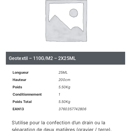
Geotextil – 110G/M2 – 2X25ML
Longueur
25ML
Hauteur
200cm
Poids
5.50Kg
Conditionnement
1
Poids Total
5.50Kg
EAN13
3760357742806
S’utilise pour la confection d’un drain ou la
séparation de deux matières (gravier / terre).