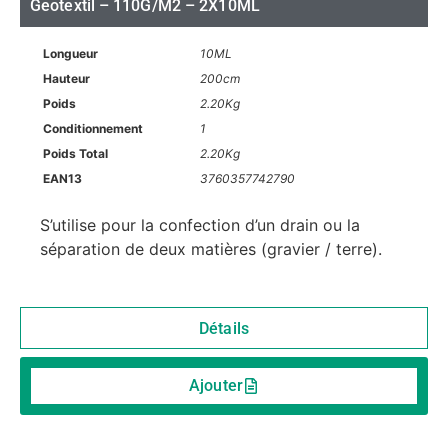
Geotextil – 110G/M2 – 2X10ML
Longueur
10ML
Hauteur
200cm
Poids
2.20Kg
Conditionnement
1
Poids Total
2.20Kg
EAN13
3760357742790
S’utilise pour la confection d’un drain ou la
séparation de deux matières (gravier / terre).
Détails
Ajouter