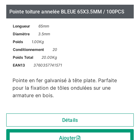
Pointe toiture annelée BLEUE 65X3.5MM / 100PCS
Longueur
65mm
Diamètre
3.5mm
Poids
1.00Kg
Conditionnement
20
Poids Total
20.00Kg
EAN13
3760357741571
Pointe en fer galvanisé à tête plate. Parfaite
pour la fixation de tôles ondulées sur une
armature en bois.
Détails
Ajouter