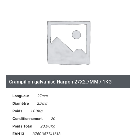
Crampillon galvanisé Harpon 27X2.7MM / 1KG
Longueur
27mm
Diamètre
2.7mm
Poids
1.00Kg
Conditionnement
20
Poids Total
20.00Kg
EAN13
3760357741618