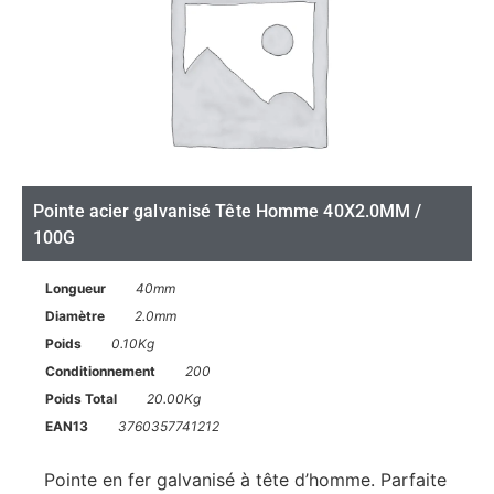
Pointe acier galvanisé Tête Homme 40X2.0MM /
100G
Longueur
40mm
Diamètre
2.0mm
Poids
0.10Kg
Conditionnement
200
Poids Total
20.00Kg
EAN13
3760357741212
Pointe en fer galvanisé à tête d’homme. Parfaite