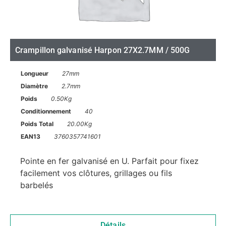
Crampillon galvanisé Harpon 27X2.7MM / 500G
Longueur
27mm
Diamètre
2.7mm
Poids
0.50Kg
Conditionnement
40
Poids Total
20.00Kg
EAN13
3760357741601
Pointe en fer galvanisé en U. Parfait pour fixez
facilement vos clôtures, grillages ou fils
barbelés
Détails