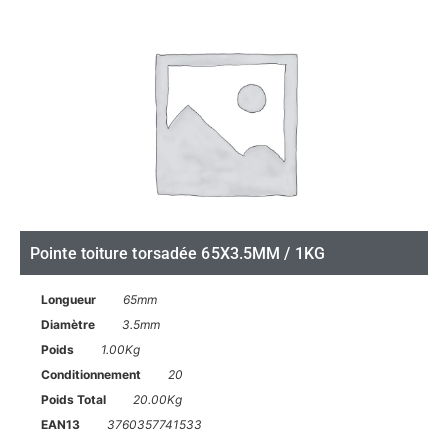
Pointe toiture torsadée 65X3.5MM / 1KG
Longueur
65mm
Diamètre
3.5mm
Poids
1.00Kg
Conditionnement
20
Poids Total
20.00Kg
EAN13
3760357741533