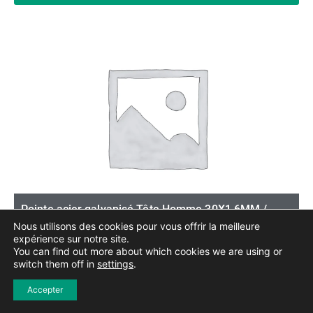
Pointe acier galvanisé Tête Homme 30X1.6MM /
100G
Nous utilisons des cookies pour vous offrir la meilleure
expérience sur notre site.
You can find out more about which cookies we are using or
Longueur
30mm
switch them off in
settings
.
Diamètre
1.6mm
Accepter
Poids
0.10Kg
Conditionnement
200