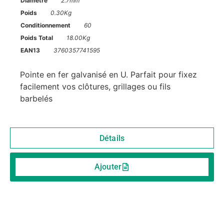
Diamètre
2.7mm
Poids
0.30Kg
Conditionnement
60
Poids Total
18.00Kg
EAN13
3760357741595
Pointe en fer galvanisé en U. Parfait pour fixez
facilement vos clôtures, grillages ou fils
barbelés
Détails
Ajouter