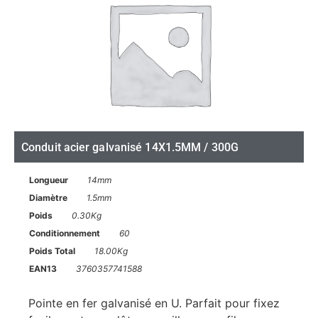
Conduit acier galvanisé 14X1.5MM / 300G
Longueur
14mm
Diamètre
1.5mm
Poids
0.30Kg
Conditionnement
60
Poids Total
18.00Kg
EAN13
3760357741588
Pointe en fer galvanisé en U. Parfait pour fixez