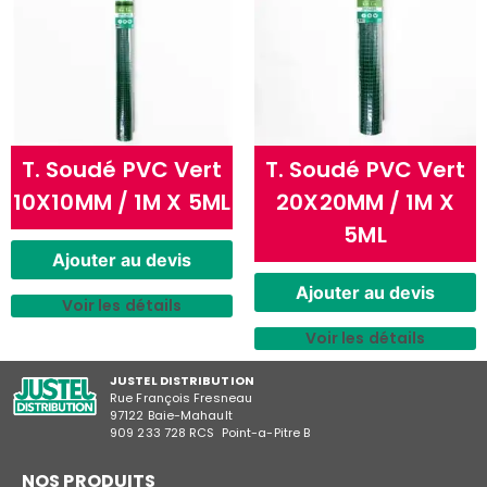
T. Soudé PVC Vert
T. Soudé PVC Vert
10X10MM / 1M X 5ML
20X20MM / 1M X
5ML
Ajouter au devis
Ajouter au devis
Voir les détails
Voir les détails
JUSTEL DISTRIBUTION
Rue François Fresneau
97122 Baie-Mahault
909 233 728 RCS Point-a-Pitre B
NOS PRODUITS