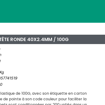
 TÊTE RONDE 40X2.4MM / 100G
m
m
g
Kg
357741519
0
lastique de 100G, avec son étiquette en carton
e de pointe à son code couleur pour faciliter la
achets sont conditionnées par 200 untiés dans un