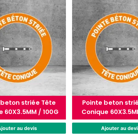
 beton striée Tête
Pointe beton stri
e 60X3.5MM / 100G
Conique 60X3.5M
jouter au devis
Ajouter au devi