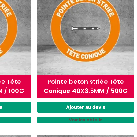
ée Tête
Pointe beton striée Tête
 / 100G
Conique 40X3.5MM / 500G
s
Ajouter au devis
Voir les détails