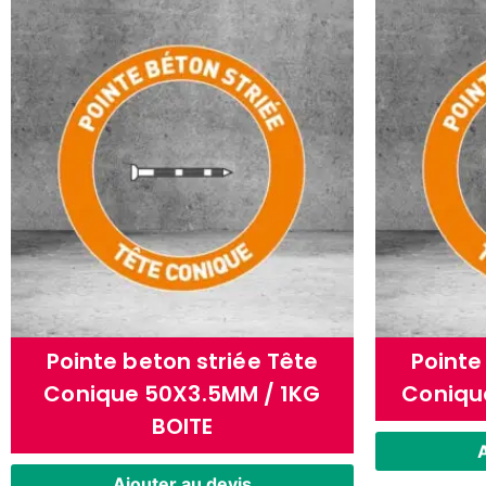
Pointe beton striée Tête
Pointe
Conique 50X3.5MM / 1KG
Coniqu
BOITE
A
Ajouter au devis