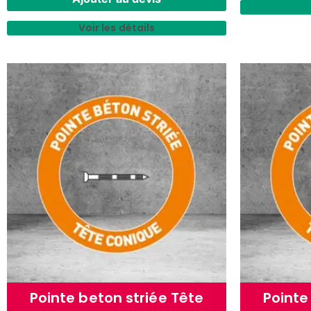
Voir les détails
Pointe beton striée Tête
Pointe