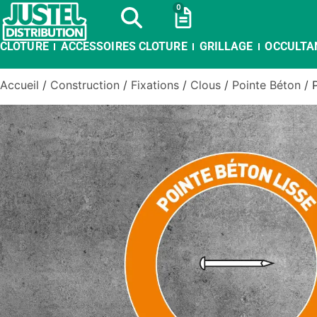
0
CLOTURE
ACCESSOIRES CLOTURE
GRILLAGE
OCCULTA
Accueil
/
Construction
/
Fixations
/
Clous
/
Pointe Béton
/ 