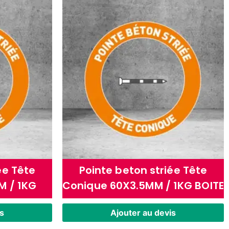
ée Tête
Pointe beton striée Tête
M / 1KG
Conique 60X3.5MM / 1KG BOITE
s
Ajouter au devis