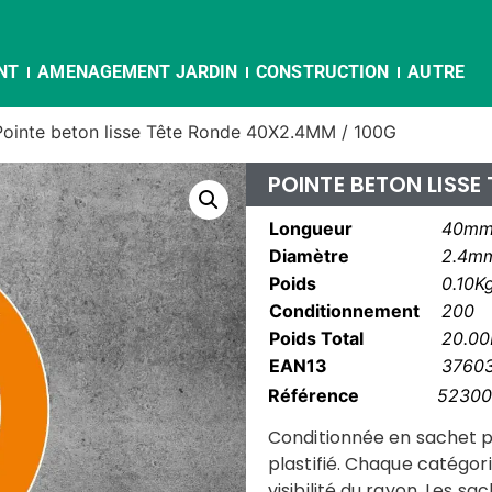
NT
AMENAGEMENT JARDIN
CONSTRUCTION
AUTRE
Pointe beton lisse Tête Ronde 40X2.4MM / 100G
POINTE BETON LISSE
Longueur
40m
Diamètre
2.4m
Poids
0.10K
Conditionnement
200
Poids Total
20.00
EAN13
3760
Référence
52300
Conditionnée en sachet p
plastifié. Chaque catégori
visibilité du rayon. Les s