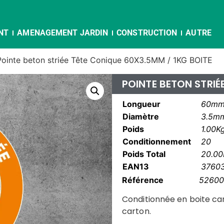
NT
AMENAGEMENT JARDIN
CONSTRUCTION
AUTRE
Pointe beton striée Tête Conique 60X3.5MM / 1KG BOITE
POINTE BETON STRIÉ
Longueur
60m
Diamètre
3.5m
Poids
1.00K
Conditionnement
20
Poids Total
20.00
EAN13
3760
Référence
52600
Conditionnée en boite ca
carton.