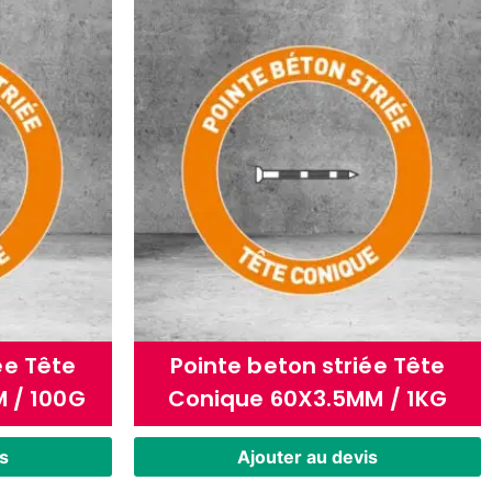
ée Tête
Pointe beton striée Tête
 / 100G
Conique 60X3.5MM / 1KG
s
Ajouter au devis