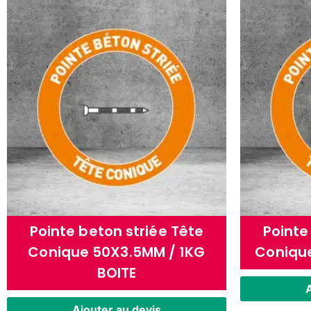
Pointe beton striée Tête
Pointe
Conique 50X3.5MM / 1KG
Coniqu
BOITE
A
Ajouter au devis