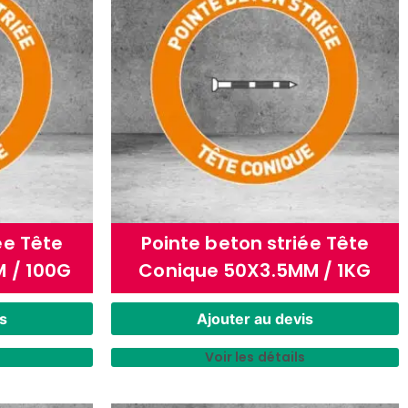
ée Tête
Pointe beton striée Tête
 / 100G
Conique 50X3.5MM / 1KG
s
Ajouter au devis
Voir les détails