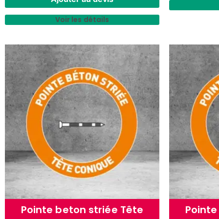
Voir les détails
Pointe beton striée Tête
Pointe