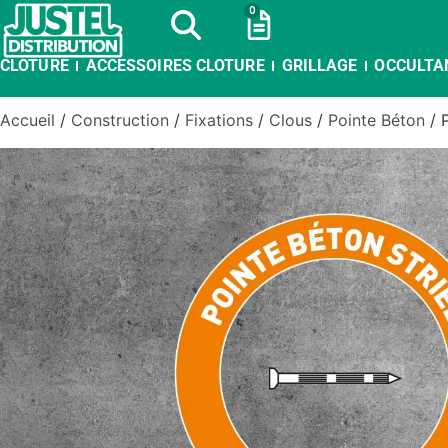
0
CLOTURE
ACCESSOIRES CLOTURE
GRILLAGE
OCCULTA
Accueil
/
Construction
/
Fixations
/
Clous
/
Pointe Béton
/ 