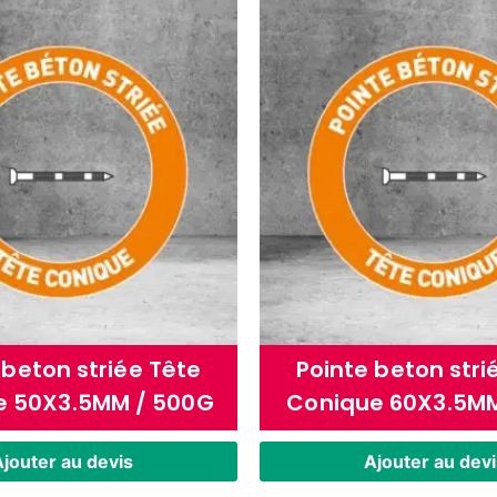
 beton striée Tête
Pointe beton stri
e 50X3.5MM / 500G
Conique 60X3.5MM
jouter au devis
Ajouter au devi