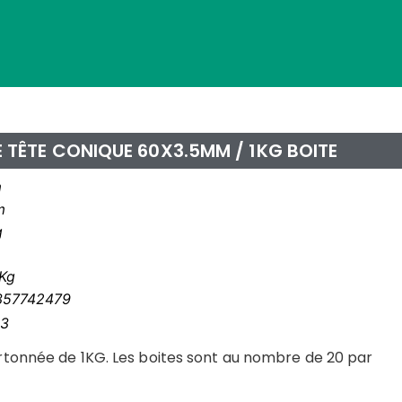
E TÊTE CONIQUE 60X3.5MM / 1KG BOITE
m
m
g
Kg
357742479
3
rtonnée de 1KG. Les boites sont au nombre de 20 par