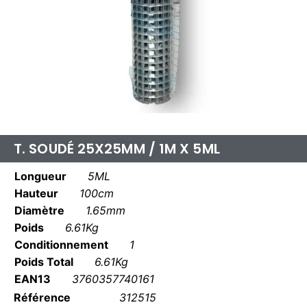
T. SOUDÉ 25X25MM / 1M X 5ML
Longueur
5ML
Hauteur
100cm
Diamètre
1.65mm
Poids
6.61Kg
Conditionnement
1
Poids Total
6.61Kg
EAN13
3760357740161
Référence
312515