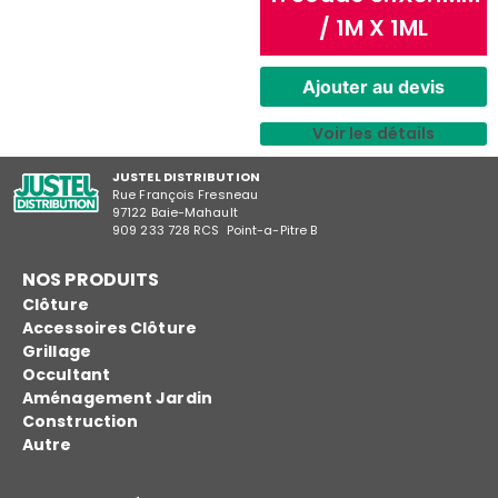
/ 1M X 1ML
Ajouter au devis
Voir les détails
JUSTEL DISTRIBUTION
Rue François Fresneau
97122 Baie-Mahault
909 233 728 RCS Point-a-Pitre B
NOS PRODUITS
Clôture
Accessoires Clôture
Grillage
Occultant
Aménagement Jardin
Construction
Autre