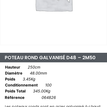
POTEAU ROND GALVANISÉ D48 – 2M50
Hauteur
250cm
Diamètre
48.00mm
Poids
3.45Kg
Conditionnement
100
Poids Total
345.00Kg
Référence
064826
Les poteaux ronds sont en acier galvanisé à chaud