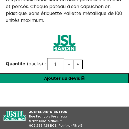
et percés. Chaque poteau à son capuchon en
plastique. Sans étiquette Pallette métallique de 100
unités maximum.
Quantité
(packs) :
-
+
Ajouter au devis
JUSTEL DISTRIBUTION
Rue François Fresneau
97122 Baie-Mahault
909 233 728 RCS Point-a-Pitre B