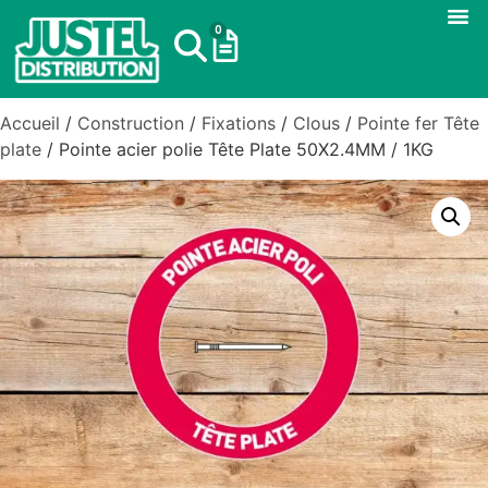
0
Accueil
/
Construction
/
Fixations
/
Clous
/
Pointe fer Tête
plate
/ Pointe acier polie Tête Plate 50X2.4MM / 1KG