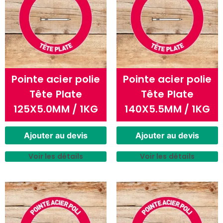
Pointe acier polie
Pointe acier polie
Tête Plate
Tête Plate
125X5.0MM / 1KG
140X5.5MM / 1KG
Ajouter au devis
Ajouter au devis
Voir les détails
Voir les détails