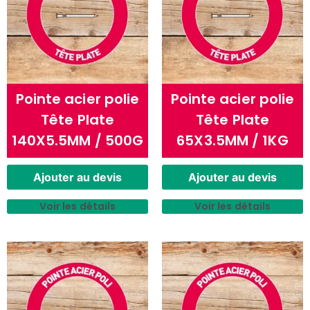
Pointe acier polie
Pointe acier polie
Tête Plate
Tête Plate
140X5.5MM / 500G
65X3.5MM / 1KG
Ajouter au devis
Ajouter au devis
Voir les détails
Voir les détails