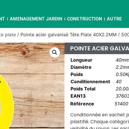
NT
AMENAGEMENT JARDIN
CONSTRUCTION
AUTRE
te plate
/ Pointe acier galvanisé Tête Plate 40X2.2MM / 50
POINTE ACIER GALVA
Longueur
40m
Diamètre
2.2m
Poids
0.50K
Conditionnement
40
Poids Total
20.00
EAN13
3760
Référence
51400
Conditionnée en sachet p
plastifié. Chaque catégori
visibilité du rayon. Les s