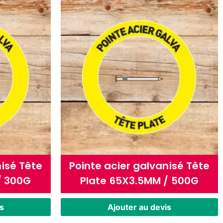
nisé Tête
Pointe acier galvanisé Tête
/ 300G
Plate 65X3.5MM / 500G
s
Ajouter au devis