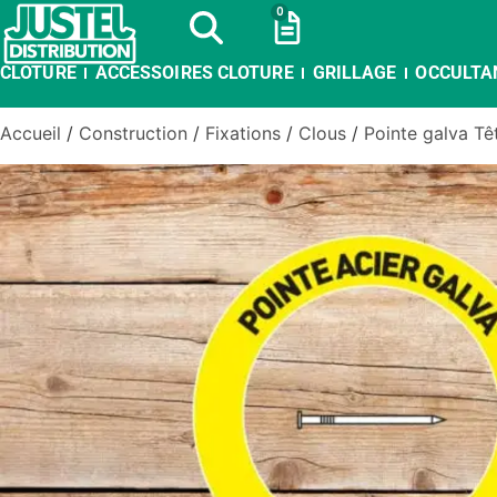
0
CLOTURE
ACCESSOIRES CLOTURE
GRILLAGE
OCCULTA
Accueil
/
Construction
/
Fixations
/
Clous
/
Pointe galva Tê