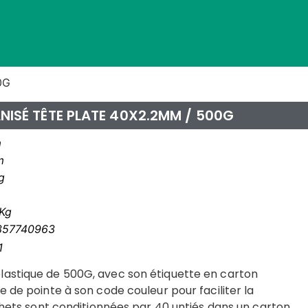
0G
NISÉ TÊTE PLATE 40X2.2MM / 500G
m
m
g
Kg
357740963
1
lastique de 500G, avec son étiquette en carton
e de pointe à son code couleur pour faciliter la
achets sont conditionnées par 40 untiés dans un carton