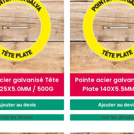
cier galvanisé Tête
Pointe acier galva
125X5.0MM / 500G
Plate 140X5.5MM
jouter au devis
Ajouter au devi
Voir les détails
Voir les détails