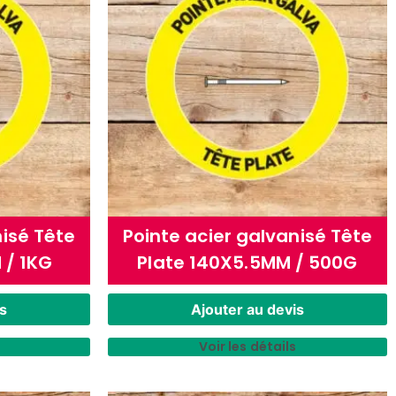
nisé Tête
Pointe acier galvanisé Tête
 / 1KG
Plate 140X5.5MM / 500G
s
Ajouter au devis
Voir les détails