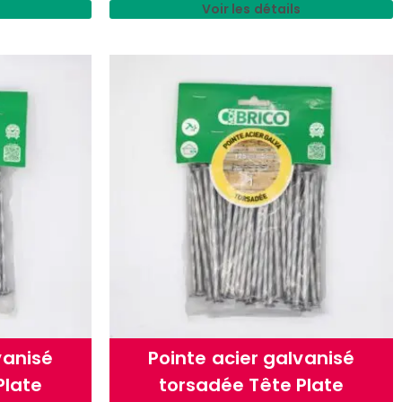
Voir les détails
vanisé
Pointe acier galvanisé
Plate
torsadée Tête Plate