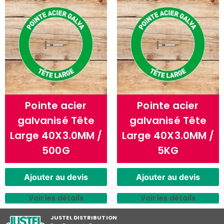
Pointe acier
Pointe acier
galvanisé Tête
galvanisé Tête
Large 40X3.0MM /
Large 40X3.0MM /
500G
5KG
Ajouter au devis
Ajouter au devis
Voir les détails
Voir les détails
JUSTEL DISTRIBUTION