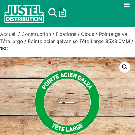
0
Accueil
/
Construction
/
Fixations
/
Clous
/
Pointe galva
Tête large
/ Pointe acier galvanisé Tête Large 35X3.0MM /
1KG