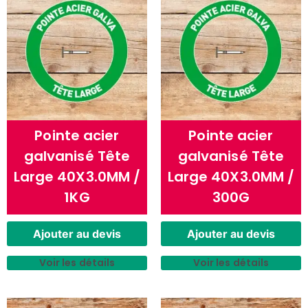
Pointe acier
Pointe acier
galvanisé Tête
galvanisé Tête
Large 40X3.0MM /
Large 40X3.0MM /
1KG
300G
Ajouter au devis
Ajouter au devis
Voir les détails
Voir les détails