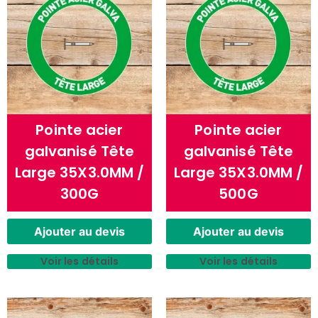
Pointe acier
Pointe acier
galvanisé Tête
galvanisé Tête
Large 35X3.0MM /
Large 35X3.0MM /
300G
500G
Ajouter au devis
Ajouter au devis
Voir les détails
Voir les détails