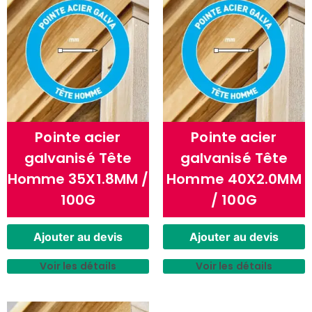
Pointe acier
Pointe acier
galvanisé Tête
galvanisé Tête
Homme 35X1.8MM /
Homme 40X2.0MM
100G
/ 100G
Ajouter au devis
Ajouter au devis
Voir les détails
Voir les détails