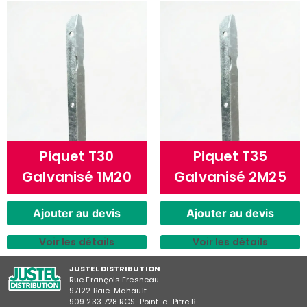
Piquet T30
Piquet T35
Galvanisé 1M20
Galvanisé 2M25
Ajouter au devis
Ajouter au devis
Voir les détails
Voir les détails
JUSTEL DISTRIBUTION
Rue François Fresneau
97122 Baie-Mahault
909 233 728 RCS Point-a-Pitre B