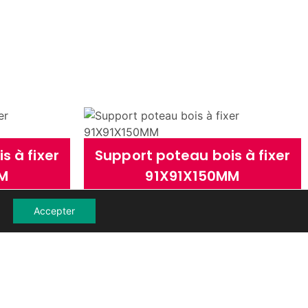
s à fixer
Support poteau bois à fixer
MM
91X91X150MM
Accepter
s
Ajouter au devis
Voir les détails