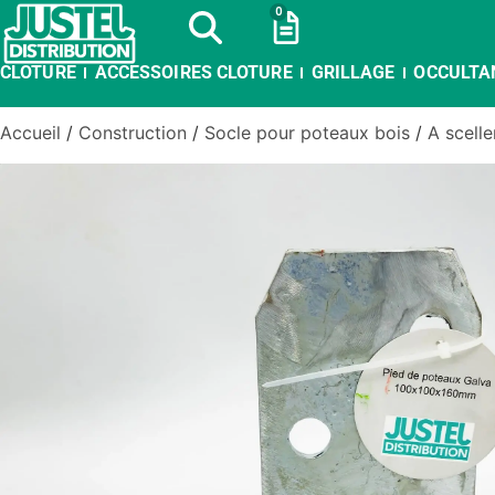
0
CLOTURE
ACCESSOIRES CLOTURE
GRILLAGE
OCCULTA
Accueil
/
Construction
/
Socle pour poteaux bois
/
A scelle