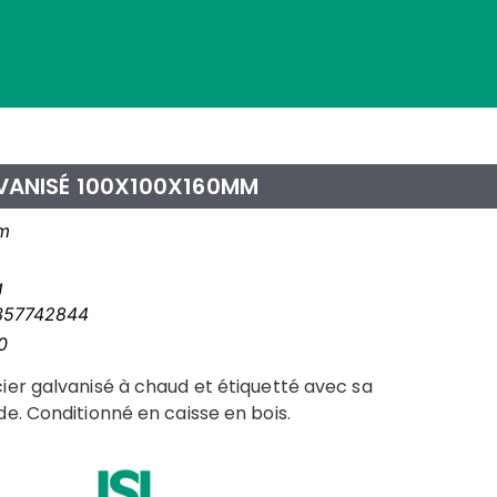
LVANISÉ 100X100X160MM
m
g
357742844
0
ier galvanisé à chaud et étiquetté avec sa
e. Conditionné en caisse en bois.