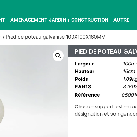
NT
AMENAGEMENT JARDIN
CONSTRUCTION
AUTRE
r
/ Pied de poteau galvanisé 100X100X160MM
PIED DE POTEAU GA
Largeur
100m
Hauteur
16cm
Poids
1.09K
EAN13
3760
Référence
05001
Chaque support est en ac
désignation et son gencod