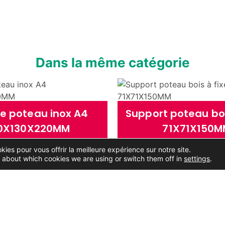
Dans la même catégorie
de poteau inox A4
Support poteau boi
0X130X220MM
71X71X150
kies pour vous offrir la meilleure expérience sur notre site.
jouter au devis
Ajouter au devi
 about which cookies we are using or switch them off in
settings
.
Voir les détails
Voir les détails
ITS
MENTIONS LÉGALES
DONNÉES PERSONNELLES
 Clôture