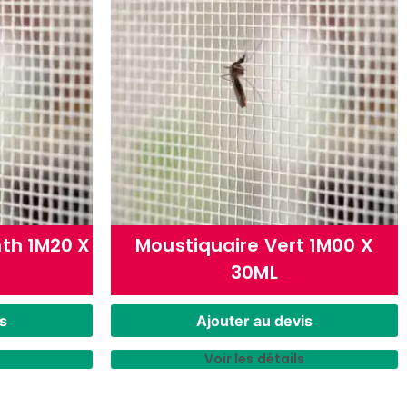
nth 1M20 X
Moustiquaire Vert 1M00 X
30ML
s
Ajouter au devis
Voir les détails