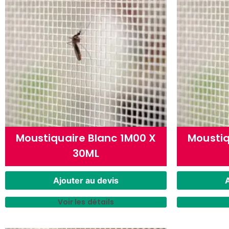
Moustiquaire Blanc 1M00 X
Moustiq
30ML
Ajouter au devis
A
Voir les détails