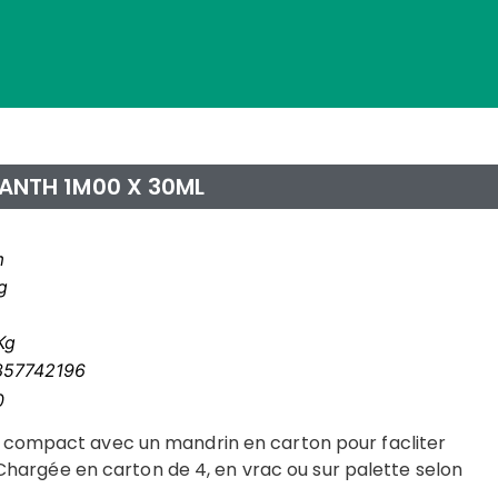
 ANTH 1M00 X 30ML
m
g
Kg
357742196
0
 compact avec un mandrin en carton pour facliter
r. Chargée en carton de 4, en vrac ou sur palette selon