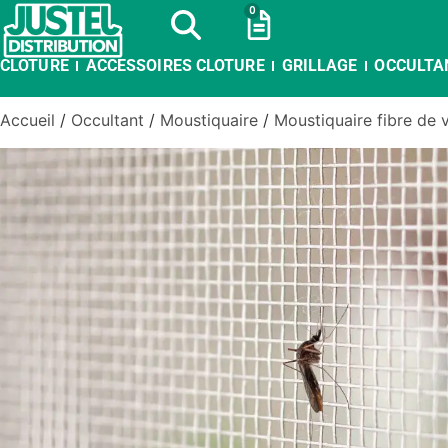
0
CLOTURE
ACCESSOIRES CLOTURE
GRILLAGE
OCCULTA
Accueil
/
Occultant
/
Moustiquaire
/
Moustiquaire fibre de 