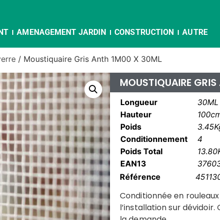
NT
AMENAGEMENT JARDIN
CONSTRUCTION
AUTRE
verre
/ Moustiquaire Gris Anth 1M00 X 30ML
MOUSTIQUAIRE GRIS
Longueur
30ML
Hauteur
100c
Poids
3.45K
Conditionnement
4
Poids Total
13.80
EAN13
3760
Référence
45113
Conditionnée en rouleaux
l’installation sur dévidoi
la demande.