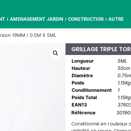
NT
AMENAGEMENT JARDIN
CONSTRUCTION
AUTRE
torsion 19MM / 0.5M X 5ML
GRILLAGE TRIPLE TO
Longueur
5ML
Hauteur
50cm
Diamètre
0.75
Poids
1.15Kg
Conditionnement
1
Poids Total
1.15Kg
EAN13
3760
Référence
30190
Conditionné en rouleaux c
visibilité en rayon. Chaqu