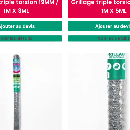
triple torsion 19MM /
Grillage triple tors
1M X 3ML
1M X 5ML
jouter au devis
Ajouter au devi
Voir les détails
Voir les détails