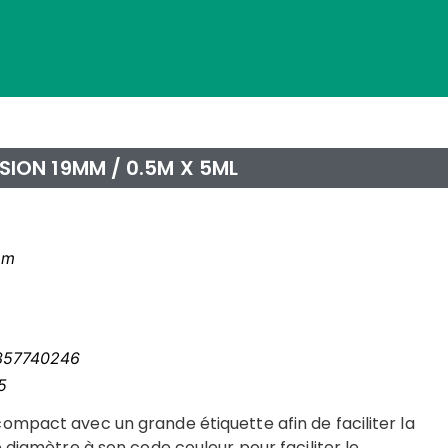
RSION 19MM / 0.5M X 5ML
mm
357740246
5
ompact avec un grande étiquette afin de faciliter la
e diamètre à son code couleur pour faciliter le