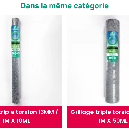
Dans la même catégorie
triple torsion 13MM /
Grillage triple tors
1M X 10ML
1M X 50ML