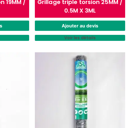
ion 19MM /
Grillage triple torsion 25MM /
0.5M X 3ML
s
Ajouter au devis
Voir les détails