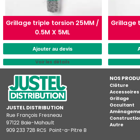
Grillage triple torsion 25MM /
Grillage 
0.5M X 5ML
Ajouter au devis
A
Voir les détails
NOS PRODU
Clôture
Accessoires
Grillage
Occultant
JUSTEL DISTRIBUTION
Aménagemen
Rue François Fresneau
Constructio
97122 Baie-Mahault
Autre
909 233 728 RCS Point-a-Pitre B