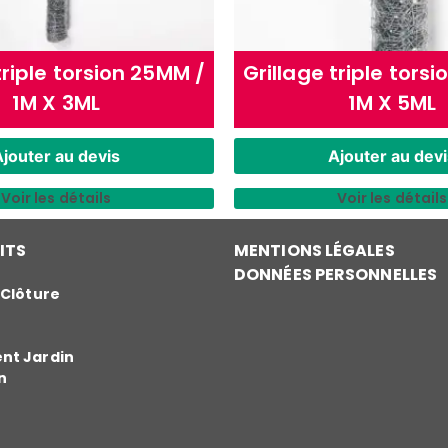
triple torsion 25MM /
Grillage triple tors
1M X 3ML
1M X 5ML
jouter au devis
Ajouter au devi
Voir les détails
Voir les détails
ITS
MENTIONS LÉGALES
DONNÉES PERSONNELLES
 Clôture
t Jardin
n