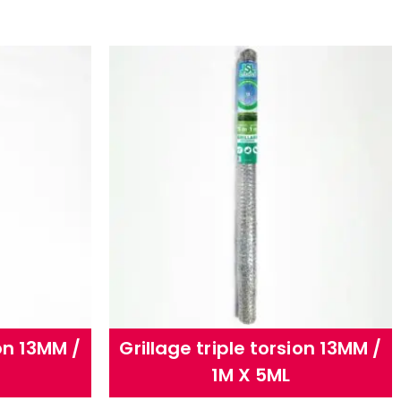
ion 13MM /
Grillage triple torsion 13MM /
1M X 5ML