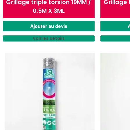
Grillage triple torsion 19MM /
Grillage 
0.5M X 3ML
Ajouter au devis
A
Voir les détails