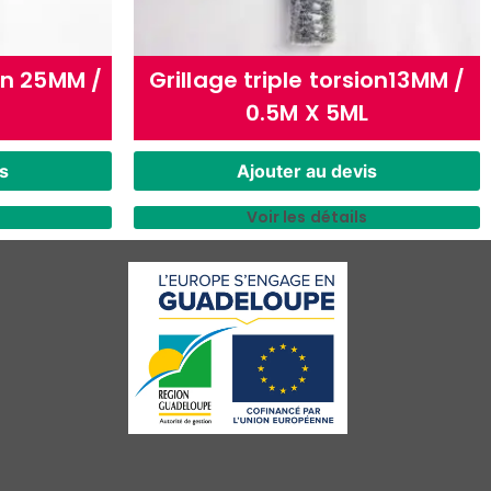
ion 25MM /
Grillage triple torsion13MM /
0.5M X 5ML
s
Ajouter au devis
Voir les détails