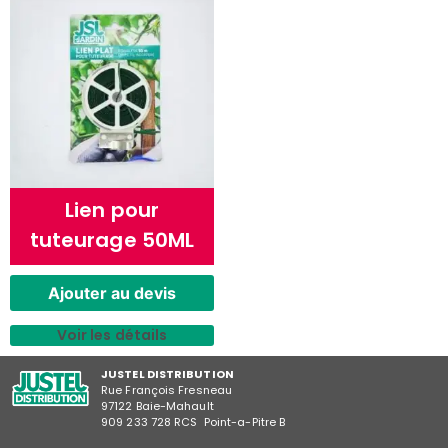
Lien pour
tuteurage 50ML
Ajouter au devis
Voir les détails
JUSTEL DISTRIBUTION
Rue François Fresneau
97122 Baie-Mahault
909 233 728 RCS Point-a-Pitre B