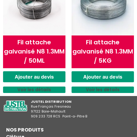
Fil attache
Fil attache
galvanisé N8 1.3MM
galvanisé N8 1.3MM
/ 50ML
/ 5KG
Ajouter au devis
Ajouter au devis
Voir les détails
Voir les détails
JUSTEL DISTRIBUTION
Rue François Fresneau
97122 Baie-Mahault
909 233 728 RCS Point-a-Pitre B
NOS PRODUITS
Clôture