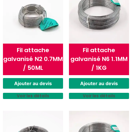
Fil attache
Fil attache
galvanisé N2 0.7MM
galvanisé N6 1.1MM
/ 50ML
/ 1KG
Ajouter au devis
Ajouter au devis
Voir les détails
Voir les détails