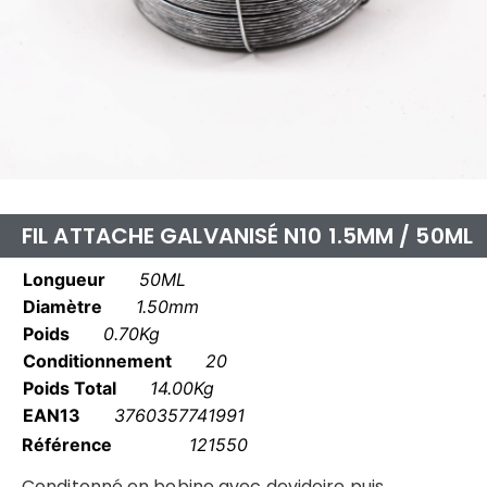
FIL ATTACHE GALVANISÉ N10 1.5MM / 50ML
Longueur
50ML
Diamètre
1.50mm
Poids
0.70Kg
Conditionnement
20
Poids Total
14.00Kg
EAN13
3760357741991
Référence
121550
Conditonné en bobine avec devidoire puis