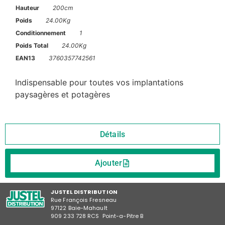
Hauteur
200cm
Poids
24.00Kg
Conditionnement
1
Poids Total
24.00Kg
EAN13
3760357742561
Indispensable pour toutes vos implantations
paysagères et potagères
Détails
Ajouter
JUSTEL DISTRIBUTION
Rue François Fresneau
97122 Baie-Mahault
909 233 728 RCS Point-a-Pitre B